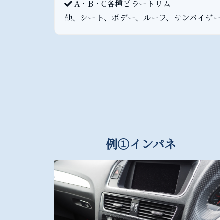
A・B・C各種ピラートリム
他、シート、ボデー、ルーフ、サンバイザ
例①インパネ